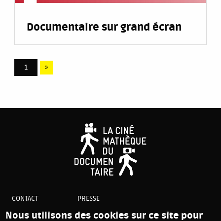
Documentaire sur grand écran
Pagination
Page
1
Dernière
»
courante
page
CONTACT
PRESSE
PLAN DU SITE
Nous utilisons des cookies sur ce site pour