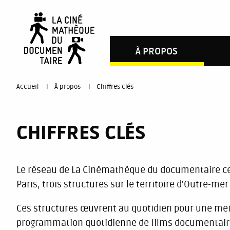
Aller
au
contenu
À PROPOS
principal
You
Accueil
À propos
Chiffres clés
are
CHIFFRES CLÉS
here
Le réseau de La Cinémathèque du documentaire ce s
Paris, trois structures sur le territoire d'Outre-me
Ces structures œuvrent au quotidien pour une mei
programmation quotidienne de films documentair