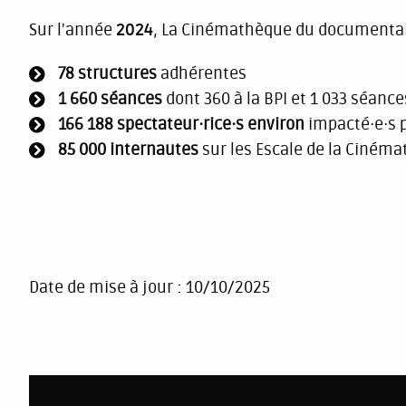
Sur l'année
2024
, La Cinémathèque du documentair
78
structures
adhérentes
1 660 séances
dont 360 à la BPI et 1 033 séanc
166 188 spectateur·rice·s environ
impacté·e·s 
85 000 internautes
sur les Escale de la Ciném
Date de mise à jour :
10/10/2025