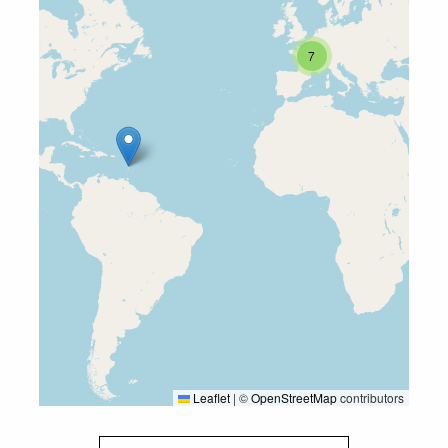
7
Leaflet
|
©
OpenStreetMap
contributors