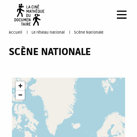
Aller
au
contenu
principal
You
Accueil
Le réseau national
Scène Nationale
are
SCÈNE NATIONALE
here
+
−