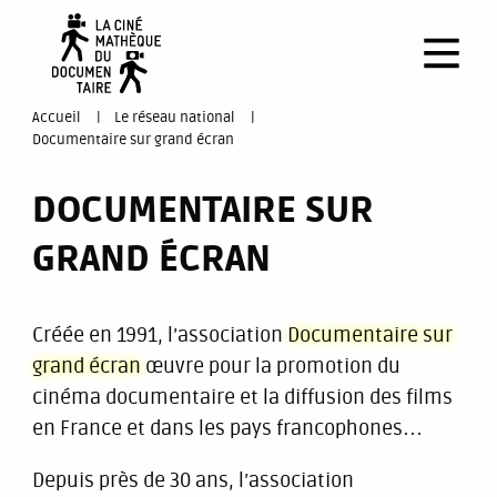
Aller
au
contenu
principal
You
Accueil
Le réseau national
Documentaire sur grand écran
are
DOCUMENTAIRE SUR
here
GRAND ÉCRAN
Créée en 1991, l’association
Documentaire sur
grand écran
œuvre pour la promotion du
cinéma documentaire et la diffusion des films
en France et dans les pays francophones…
Depuis près de 30 ans, l’association