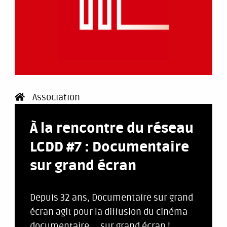
Association
70 rue Douy Delcupe
À la rencontre du réseau
93100
Montreuil
LCDD #7 : Documentaire
France
sur grand écran
Île-de-France
Portrait
Depuis 32 ans, Documentaire sur grand
écran agit pour la diffusion du cinéma
documentaire… sur grand écran !