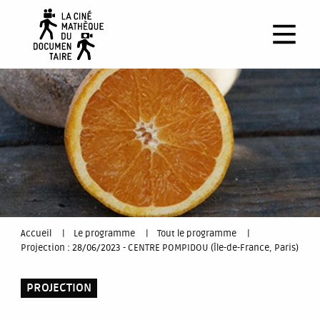
Aller
au
contenu
principal
You
Accueil
Le programme
Tout le programme
Projection : 28/06/2023 - CENTRE POMPIDOU (Île-de-France, Paris)
are
here
PROJECTION