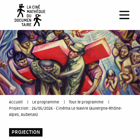
Aller
au
contenu
principal
You
Accueil
Le programme
Tout le programme
Projection : 26/05/2026 - Cinéma Le Navire (Auvergne-Rhône-
are
Alpes, Aubenas)
here
PROJECTION