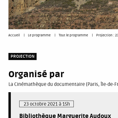
You
Accueil
Le programme
Tout le programme
Projection : 2
are
PROJECTION
here
Organisé par
La Cinémathèque du documentaire (Paris, Île-de-F
23 octobre 2021 à 15h
Bibliothèque Marguerite Audoux