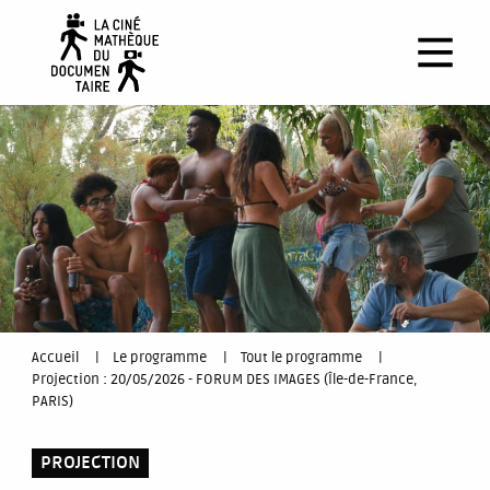
Aller
au
contenu
principal
You
Accueil
Le programme
Tout le programme
Projection : 20/05/2026 - FORUM DES IMAGES (Île-de-France,
are
PARIS)
here
PROJECTION