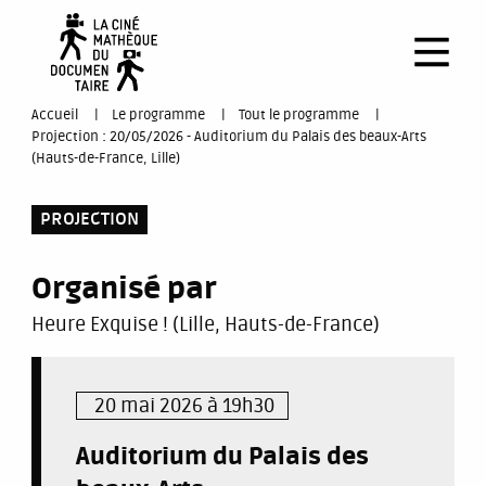
Aller
au
contenu
principal
You
Accueil
Le programme
Tout le programme
Projection : 20/05/2026 - Auditorium du Palais des beaux-Arts
are
(Hauts-de-France, Lille)
here
PROJECTION
Organisé par
Heure Exquise ! (Lille, Hauts-de-France)
20 mai 2026 à 19h30
Auditorium du Palais des