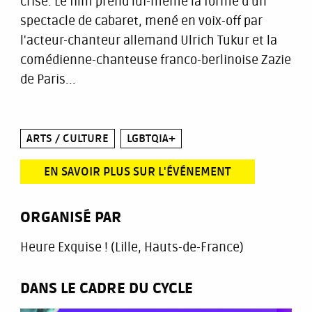
crise. Le film prend lui-même la forme d'un
spectacle de cabaret, mené en voix-off par
l'acteur-chanteur allemand Ulrich Tukur et la
comédienne-chanteuse franco-berlinoise Zazie
de Paris...
ARTS / CULTURE
LGBTQIA+
EN SAVOIR PLUS SUR L'ÉVÉNEMENT
ORGANISÉ PAR
Heure Exquise ! (Lille, Hauts-de-France)
DANS LE CADRE DU CYCLE