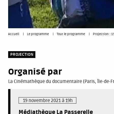
You
Accueil
Le programme
Tout le programme
Projection : 
are
PROJECTION
here
Organisé par
La Cinémathèque du documentaire (Paris, Île-de-F
19 novembre 2021 à 19h
Médiathèque La Passerelle