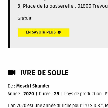
3, Place de la passerelle , 01600 Trévo
Gratuit
EN SAVOIR PLUS
IVRE DE SOULE
De :
Mestiri Skander
Année :
2020
Durée :
29
Pays de production :
F
L’an 2020 est une année difficile pour l’"U.S.D.B.",