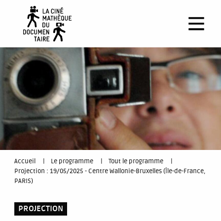
Aller
au
contenu
principal
You
Accueil
Le programme
Tout le programme
Projection : 19/05/2025 - Centre Wallonie-Bruxelles (Île-de-France,
are
PARIS)
here
PROJECTION