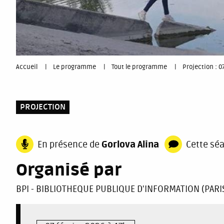
You
Accueil
Le programme
Tout le programme
Projection : 
are
PROJECTION
here
En présence de
Gorlova Alina
Cette sé
Organisé par
BPI - BIBLIOTHEQUE PUBLIQUE D'INFORMATION (PARIS