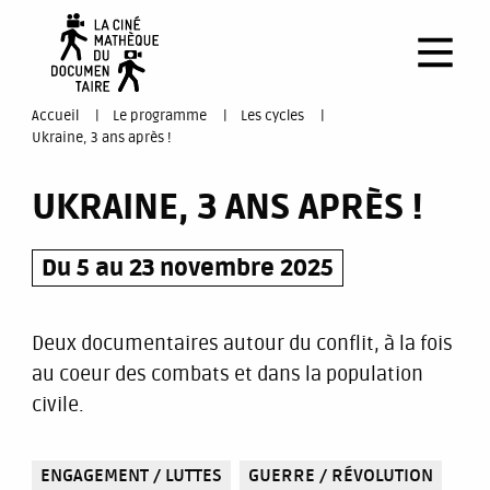
Aller
au
contenu
principal
You
Accueil
Le programme
Les cycles
Ukraine, 3 ans après !
are
UKRAINE, 3 ANS APRÈS !
here
Du 5 au 23 novembre 2025
Deux documentaires autour du conflit, à la fois
au coeur des combats et dans la population
civile.
ENGAGEMENT / LUTTES
GUERRE / RÉVOLUTION