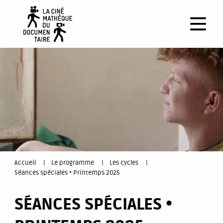
Aller
au
contenu
principal
You
Accueil
Le programme
Les cycles
Séances spéciales • Printemps 2025
are
SÉANCES SPÉCIALES •
here