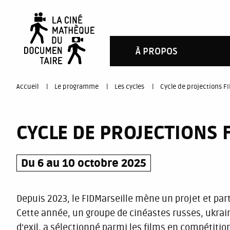
Aller
au
contenu
À PROPOS
principal
You
Accueil
Le programme
Les cycles
Cycle de projections FID
are
CYCLE DE PROJECTIONS F
here
Du 6 au 10 octobre 2025
Depuis 2023, le FIDMarseille mène un projet et parte
Cette année, un groupe de cinéastes russes, ukrain
d’exil, a sélectionné parmi les films en compétiti