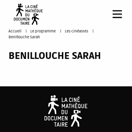
Aller
au
contenu
principal
You
Accueil
Le programme
Les cinéastes
Benillouche Sarah
are
BENILLOUCHE SARAH
here