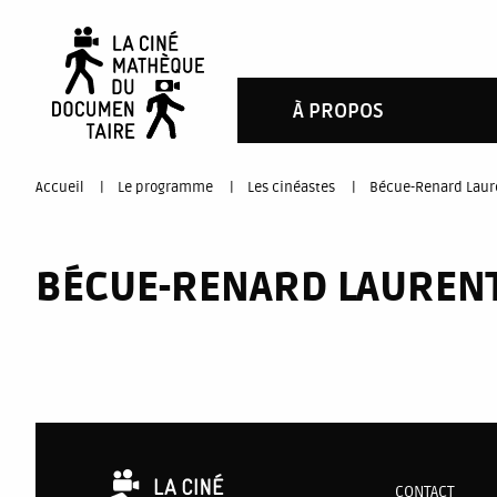
Aller
au
contenu
À PROPOS
principal
You
Accueil
Le programme
Les cinéastes
Bécue-Renard Laur
are
BÉCUE-RENARD LAUREN
here
CONTACT