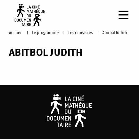
Aller
au
contenu
principal
You
Accueil
Le programme
Les cinéastes
Abitbol Judith
are
ABITBOL JUDITH
here