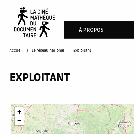
Aller
au
contenu
À PROPOS
principal
You
Accueil
Le réseau national
Exploitant
are
EXPLOITANT
here
+
−