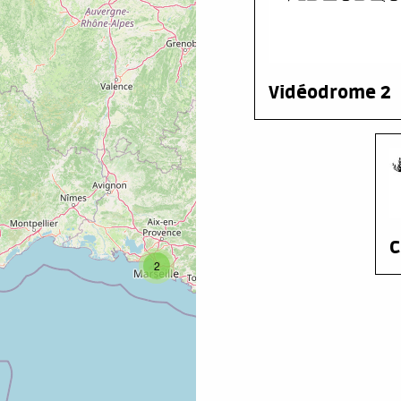
Vidéodrome 2
C
2