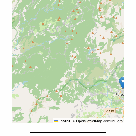
Leaflet
|
©
OpenStreetMap
contributors