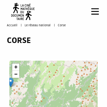
Aller
au
contenu
principal
You
Accueil
Le réseau national
Corse
are
CORSE
here
+
−