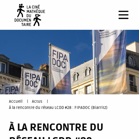
Aller
au
contenu
principal
You
Accueil
Actus
À la rencontre du réseau LCDD #28 : FIPADOC (Biarritz)
are
À LA RENCONTRE DU
here