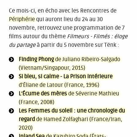
Ce mois-ci, en écho avec les Rencontres de
Périphérie
qui auront lieu du 24 au 30
novembre, retrouvez une programmation de 7
films autour du thème
Filmeurs - Filmés : éloge
du partage
à partir du 5 novembre sur Tënk :
Finding Phong
de Juliano Ribeiro-Salgado
(Vietnam/Singapour, 2015)
Si bleu, si calme - La Prison intérieure
d'Éliane de Latour (France, 1996)
L’Écume des mères
de Séverine Mathieu
(France, 2008)
Les Femmes du soleil : une chronologie du
regard
de Hamed Zolfaghari (France/Iran,
2020)
Inland Sea
de Kazuhiro Soda (États-