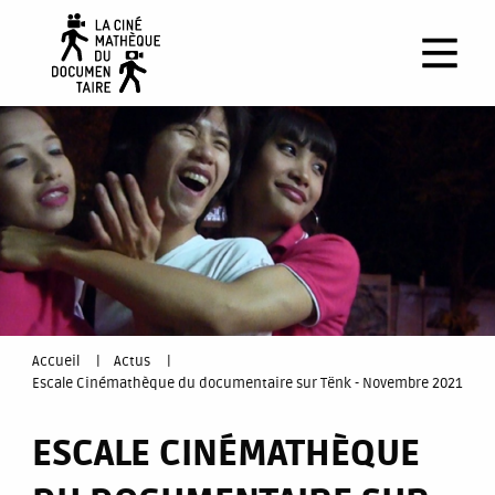
Aller
au
contenu
principal
You
Accueil
Actus
Escale Cinémathèque du documentaire sur Tënk - Novembre 2021
are
ESCALE CINÉMATHÈQUE
here